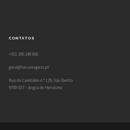
CONTATOS
+351 295 249 936
geral@terceiragest.pt
Rua do Cambalim n.º 129, São Bento
9700-037 – Angra do Heroísmo