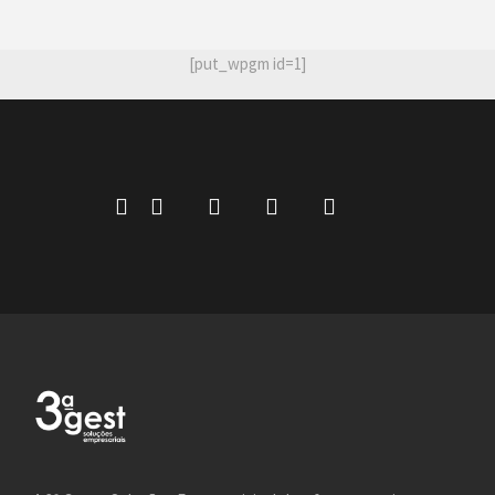
[put_wpgm id=1]