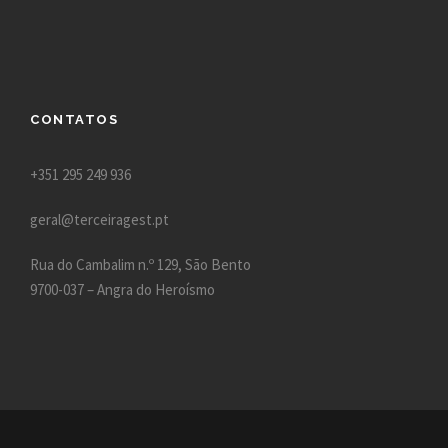
CONTATOS
+351 295 249 936
geral@terceiragest.pt
Rua do Cambalim n.º 129, São Bento
9700-037 – Angra do Heroísmo