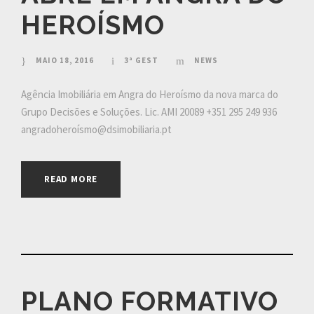
HEROÍSMO
MAIO 18, 2016
3ª GEST
NEWS
Agência Imobiliária em Angra do Heroísmo da nova marca do
Grupo Decisões e Soluções. Lic. AMI 20089 +351 295 249 936
angradoheroísmo@dsimobiliaria.pt
READ MORE
PLANO FORMATIVO