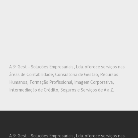
A 3ª Gest – Soluções Empresariais, Lda. oferece serviços nas
áreas de Contabilidade, Consultoria de Gestão, Recursos
Humanos, Formação Profissional, Imagem Corporativa,
Intermediação de Crédito, Seguros e Serviços de A a Z.
A 3ª Gest – Soluções Empresariais, Lda. oferece serviços nas