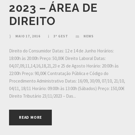
2023 – ÁREA DE
DIREITO
MAIO 17, 2016
3ª GEST
NEWS
Direito do Consumidor Datas: 12 e 14 de Junho Horários:
18:00h às 20:00h Preço: 50,00€ Direito Laboral Datas:
04,07,09,11,14,16,18,21,23 e 25 de Agosto Horário: 20:00h às
22:00h Preço: 90,00€ Contratação Pública e Código do
Procedimento Administrativo Datas: 16/09, 30/09, 07/10, 21/10,
04/11, 18/11 Horário: 09:00h às 13:00h (Sábados) Preço: 150,00€
Direito Tributário 23/11/2023 – Das...
READ MORE